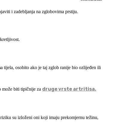
aviti i zadebljanja na zglobovima prstiju.
retljivost.
 tijela, osobito ako je taj zglob ranije bio ozlijeđen ili
druge vrste artritisa.
o može biti tipičnije za
riziku su izloženi oni koji imaju prekomjernu težinu,