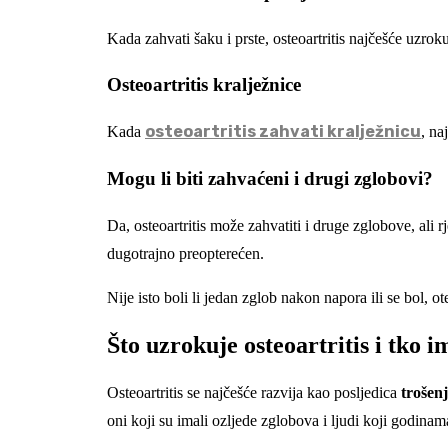
Kada zahvati šaku i prste, osteoartritis najčešće uzrok
Osteoartritis kralježnice
osteoartritis zahvati kralježnicu
Kada
, na
Mogu li biti zahvaćeni i drugi zglobovi?
Da, osteoartritis može zahvatiti i druge zglobove, ali 
dugotrajno preopterećen.
Nije isto boli li jedan zglob nakon napora ili se bol, o
Što uzrokuje osteoartritis i tko i
Osteoartritis se najčešće razvija kao posljedica
trošen
oni koji su imali ozljede zglobova i ljudi koji godinama