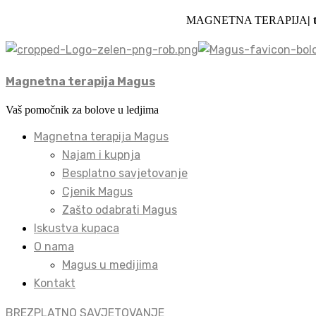
MAGNETNA TERAPIJA
| 
Magnetna terapija Magus
Vaš pomočnik za bolove u ledjima
Magnetna terapija Magus
Najam i kupnja
Besplatno savjetovanje
Cjenik Magus
Zašto odabrati Magus
Iskustva kupaca
O nama
Magus u medijima
Kontakt
BREZPLATNO SAVJETOVANJE