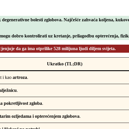
ik
degenerativne bolesti zglobova
. Najčešće zahvaća
koljena, kukove
o mogu dobro kontrolirati uz
kretanje, prilagodbu opterećenja, fizik
enjuje da ga ima otprilike 528 milijuna ljudi diljem svijeta.
Ukratko (TL;DR)
t i kao
artroza
.
alježnicu
.
a pokretljivost zgloba
.
tarim ozljedama i opterećenjem zglobova
.