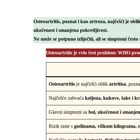
Osteoartritis, poznat i kao
artroza
, najčešći je obl
ukočenost i smanjena pokretljivost
.
Ne može se potpuno izliječiti, ali se simptomi čest
Osteoartritis je vrlo čest problem: WHO procj
Osteoartritis
je najčešći oblik
artritisa
, pozna
Najčešće zahvaća
koljena, kukove, šake i kr
Glavni simptomi su
bol, ukočenost i smanjen
Rizik raste s
godinama, viškom kilograma, s