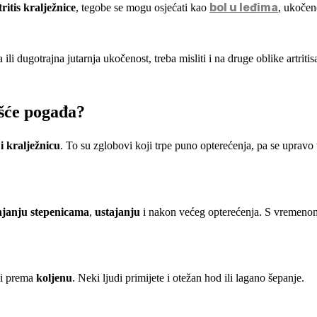
bol u leđima
ritis kralježnice
, tegobe se mogu osjećati kao
, ukočeno
ili dugotrajna jutarnja ukočenost, treba misliti i na druge oblike artriti
ešće pogađa?
i kralježnicu
. To su zglobovi koji trpe puno opterećenja, pa se upravo 
njanju stepenicama
,
ustajanju
i nakon većeg opterećenja. S vremenom s
li prema
koljenu
. Neki ljudi primijete i otežan hod ili lagano šepanje.