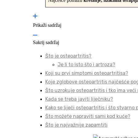
Najčešće pomažu
kretanje, fizikalna terapija
Prikaži sadržaj
Sakrij sadržaj
Što je osteoartritis?
Je li to isto što i artroza?
Koji su prvi simptomi osteoartritisa?
Koje zglobove osteoartritis najčešće p
Što uzrokuje osteoartritis i tko ima veći 
Kada se treba javiti liječniku?
Kako se liječi osteoartritis i što stvarn
Što možete napraviti sami kod kuće?
Što je najvažnije zapamtiti