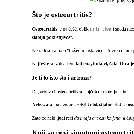
Što je osteoartritis?
artritisa
Osteoartritis
je najčešći oblik
i spada me
slabija pokretljivost
.
Ne radi se samo o “trošenju hrskavice”. S vremenom 
Najčešće su zahvaćeni
koljena, kukovi, šake i kralj
Je li to isto što i artroza?
Da, artroza i osteoartritis se najčešće smatraju istim st
Artroza
se uglavnom koristi
kolokvijalno
, dok je
ost
Zato će neki ljudi reći
da imaju artrozu koljena
, a dru
Koji su prvi simptomi osteoartrit