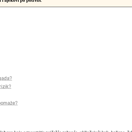
 i lijekovi po potrebi
.
ogađa?
rizik?
o pomaže?