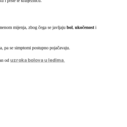
emenom mijenja, zbog čega se javljaju
bol
,
ukočenost
i
ba, pa se simptomi postupno pojačavaju.
uzroka bolova u leđima
.
dan od