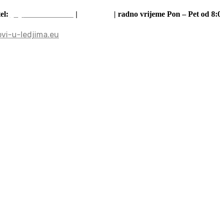
(0)
919 868 890
e-pošta
tel:
|
| radno vrijeme Pon – Pet od 8:0