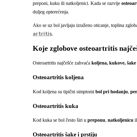
preponi, kuku ili natkoljenici. Kada se razvije
osteoart
duljeg opterećenja.
Ako se uz bol javljaju izraženo oticanje, toplina zgloba 
artritis
.
Koje zglobove osteoartritis najč
Osteoartritis najčešće zahvaća
koljena, kukove, šake 
Osteoartritis koljena
Kod koljena su tipični simptomi
bol pri hodanju
,
pe
Osteoartritis kuka
Kod kuka se bol često širi u
preponu
,
natkoljenicu
i
Osteoartritis šake i prstiju