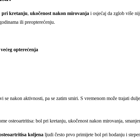
 pri kretanju
,
ukočenost nakon mirovanja
i osjećaj da zglob više n
odinama ili preopterećenju.
 većeg opterećenja
avi se nakon aktivnosti, pa se zatim smiri. S vremenom može trajati dulje
osteoartritisa koljena
ljudi često prvo primijete bol pri hodanju i ste