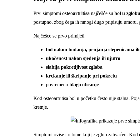
Prvi simptomi
osteoartritisa
najčešće su
bol u zglobu
postupno, zbog čega ih mnogi dugo pripisuju umoru, g
Najčešće se prvo primijeti:
bol nakon hodanja, penjanja stepenicama ili
ukočenost nakon sjedenja ili ujutro
slabija pokretljivost zgloba
krckanje ili škripanje pri pokretu
povremeno
blago oticanje
Kod osteoartritisa bol u početku često nije stalna. Poj
kretnje.
Simptomi ovise i o tome koji je zglob zahvaćen. Kod