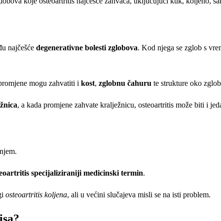
đu najčešće
degenerativne bolesti zglobova
. Kod njega se zglob s vr
promjene mogu zahvatiti i
kost
,
zglobnu čahuru
te strukture oko zglo
ežnica
, a kada promjene zahvate kralježnicu, osteoartritis može biti i je
anjem.
eoartritis specijaliziraniji medicinski termin
.
gi
osteoartritis koljena
, ali u većini slučajeva misli se na isti problem.
isa?