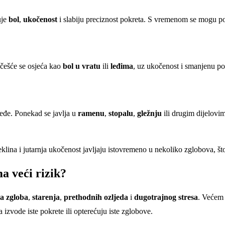
uje
bol
,
ukočenost
i slabiju preciznost pokreta. S vremenom se mogu poj
jčešće se osjeća kao
bol u vratu
ili
leđima
, uz ukočenost i smanjenu pok
rjeđe. Ponekad se javlja u
ramenu
,
stopalu
,
gležnju
ili drugim dijelovima
teklina i jutarnja ukočenost javljaju istovremeno u nekoliko zglobova, št
ma veći rizik?
ja zgloba
,
starenja
,
prethodnih ozljeda
i
dugotrajnog stresa
. Većem 
 izvode iste pokrete ili opterećuju iste zglobove.