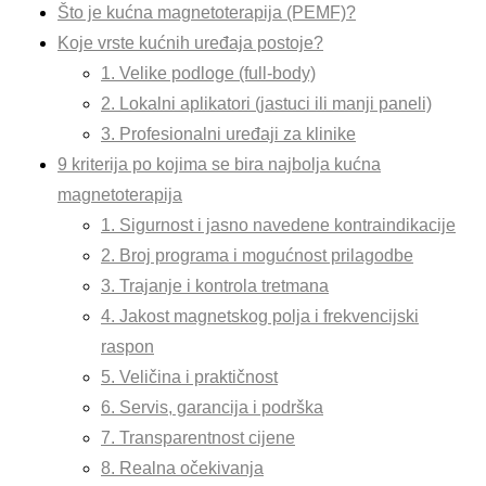
Što je kućna magnetoterapija (PEMF)?
Koje vrste kućnih uređaja postoje?
1. Velike podloge (full-body)
2. Lokalni aplikatori (jastuci ili manji paneli)
3. Profesionalni uređaji za klinike
9 kriterija po kojima se bira najbolja kućna
magnetoterapija
1. Sigurnost i jasno navedene kontraindikacije
2. Broj programa i mogućnost prilagodbe
3. Trajanje i kontrola tretmana
4. Jakost magnetskog polja i frekvencijski
raspon
5. Veličina i praktičnost
6. Servis, garancija i podrška
7. Transparentnost cijene
8. Realna očekivanja