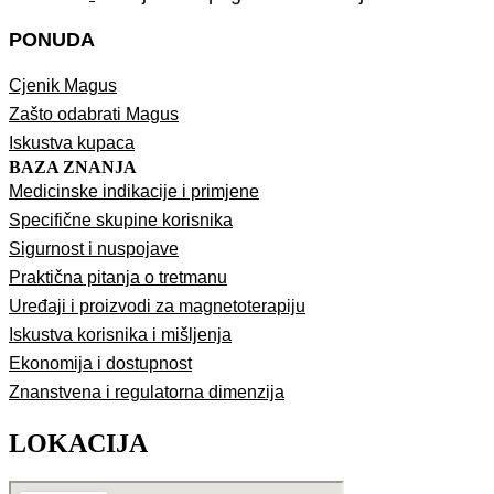
PONUDA
Cjenik Magus
Zašto odabrati Magus
Iskustva kupaca
BAZA ZNANJA
Medicinske indikacije i primjene
Specifične skupine korisnika
Sigurnost i nuspojave
Praktična pitanja o tretmanu
Uređaji i proizvodi za magnetoterapiju
Iskustva korisnika i mišljenja
Ekonomija i dostupnost
Znanstvena i regulatorna dimenzija
LOKACIJA