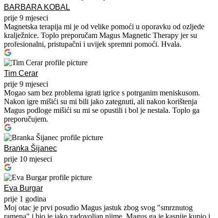
BARBARA KOBAL
prije 9 mjeseci
Magnetska terapija mi je od velike pomoći u oporavku od ozljede
kralježnice. Toplo preporučam Magus Magnetic Therapy jer su
profesionalni, pristupačni i uvijek spremni pomoći. Hvala.
Tim Cerar
prije 9 mjeseci
Mogao sam bez problema igrati igrice s potrganim meniskusom.
Nakon igre mišići su mi bili jako zategnuti, ali nakon korištenja
Magus podloge mišići su mi se opustili i bol je nestala. Toplo ga
preporučujem.
Branka Šijanec
prije 10 mjeseci
Eva Burgar
prije 1 godina
Moj otac je prvi posudio Magus jastuk zbog svog "smrznutog
ramena" i bio je jako zadovoljan njime. Magus ga je kasnije kupio i