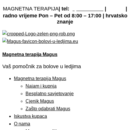
MAGNETNA TERAPIJA
| tel:
|
|
(0)
919 868 890
e-pošta
radno vrijeme Pon – Pet od 8:00 – 17:00 | hrvatsko
znanje
Magnetna terapija Magus
Vaš pomočnik za bolove u ledjima
Magnetna terapija Magus
Najam i kupnja
Besplatno savjetovanje
Cjenik Magus
Zašto odabrati Magus
Iskustva kupaca
O nama