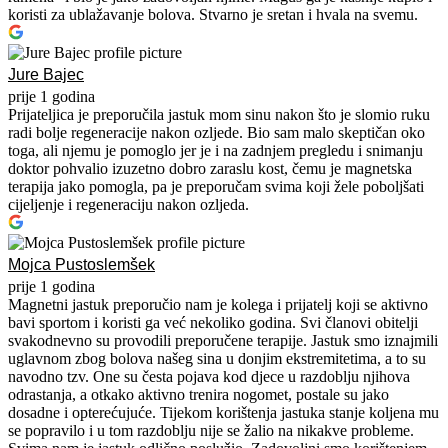
koristi za ublažavanje bolova. Stvarno je sretan i hvala na svemu.
Jure Bajec
prije 1 godina
Prijateljica je preporučila jastuk mom sinu nakon što je slomio ruku
radi bolje regeneracije nakon ozljede. Bio sam malo skeptičan oko
toga, ali njemu je pomoglo jer je i na zadnjem pregledu i snimanju
doktor pohvalio izuzetno dobro zaraslu kost, čemu je magnetska
terapija jako pomogla, pa je preporučam svima koji žele poboljšati
cijeljenje i regeneraciju nakon ozljeda.
Mojca Pustoslemšek
prije 1 godina
Magnetni jastuk preporučio nam je kolega i prijatelj koji se aktivno
bavi sportom i koristi ga već nekoliko godina. Svi članovi obitelji
svakodnevno su provodili preporučene terapije. Jastuk smo iznajmili
uglavnom zbog bolova našeg sina u donjim ekstremitetima, a to su
navodno tzv. One su česta pojava kod djece u razdoblju njihova
odrastanja, a otkako aktivno trenira nogomet, postale su jako
dosadne i opterećujuće. Tijekom korištenja jastuka stanje koljena mu
se popravilo i u tom razdoblju nije se žalio na nikakve probleme.