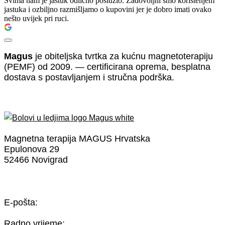
Svima nam je jastuk odlično poslužio. Zadovoljni smo korištenjem
jastuka i ozbiljno razmišljamo o kupovini jer je dobro imati ovako
nešto uvijek pri ruci.
Magus
je obiteljska tvrtka za kućnu magnetoterapiju
(PEMF) od 2009. — certificirana oprema, besplatna
dostava s postavljanjem i stručna podrška.
Magnetna terapija MAGUS Hrvatska
Epulonova 29
52466 Novigrad
Tel: (0) 919 868 890
E-pošta:
info@bolovi-u-ledjima.eu
Radno vrijeme: