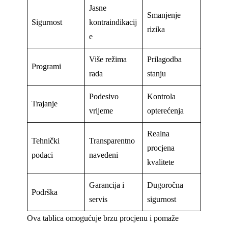
Jasne
Smanjenje
Sigurnost
kontraindikacij
rizika
e
Više režima
Prilagodba
Programi
rada
stanju
Podesivo
Kontrola
Trajanje
vrijeme
opterećenja
Realna
Tehnički
Transparentno
procjena
podaci
navedeni
kvalitete
Garancija i
Dugoročna
Podrška
servis
sigurnost
Ova tablica omogućuje brzu procjenu i pomaže