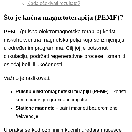
Kada očekivati rezultate?
Što je kućna magnetoterapija (PEMF)?
PEMF (pulsna elektromagnetska terapija) koristi
niskofrekventna magnetska polja koja se izmjenjuju
u određenim programima. Cilj joj je potaknuti
cirkulaciju, podržati regenerativne procese i smanjiti
osjećaj boli ili ukočenosti.
Važno je razlikovati:
Pulsnu elektromagnetsku terapiju (PEMF)
– koristi
kontrolirane, programirane impulse.
Statične magnete
– trajni magneti bez promjene
frekvencije.
U praksi se kod ozbiljnijih kućnih uređaja najčešće