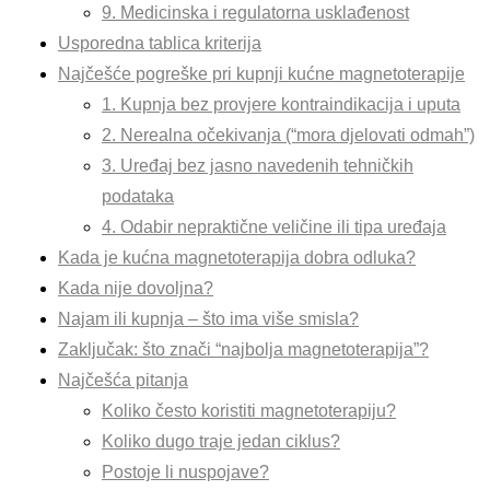
9. Medicinska i regulatorna usklađenost
Usporedna tablica kriterija
Najčešće pogreške pri kupnji kućne magnetoterapije
1. Kupnja bez provjere kontraindikacija i uputa
2. Nerealna očekivanja (“mora djelovati odmah”)
3. Uređaj bez jasno navedenih tehničkih
podataka
4. Odabir nepraktične veličine ili tipa uređaja
Kada je kućna magnetoterapija dobra odluka?
Kada nije dovoljna?
Najam ili kupnja – što ima više smisla?
Zaključak: što znači “najbolja magnetoterapija”?
Najčešća pitanja
Koliko često koristiti magnetoterapiju?
Koliko dugo traje jedan ciklus?
Postoje li nuspojave?