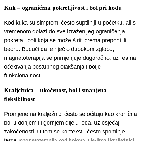
Kuk – ograničena pokretljivost i bol pri hodu
Kod kuka su simptomi često suptilniji u početku, ali s
vremenom dolazi do sve izraženijeg ograničenja
pokreta i boli koja se može širiti prema preponi ili
bedru. Budući da je riječ o dubokom zglobu,
magnetoterapija se primjenjuje dugoročno, uz realna
očekivanja postupnog olakšanja i bolje
funkcionalnosti.
Kralježnica – ukočenost, bol i smanjena
fleksibilnost
Promjene na kralježnici često se očituju kao kronična
bol u donjem ili gornjem dijelu leđa, uz osjećaj
zakočenosti. U tom se kontekstu često spominje i
tema
,
magnetoterapija kod bolova u leđima i kralježnici