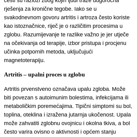
česti su razlozi zbog kojih ljudi traže dugoročna
rješenja za kronične tegobe. Iako se u
svakodnevnom govoru artritis i artroza često koriste
kao istoznačnice, riječ je o različitim procesima u
zglobu. Razumijevanje te razlike važno je jer utječe
na očekivanja od terapije, izbor pristupa i procjenu
učinka potpornih metoda, uključujući
magnetoterapiju.
Artritis – upalni proces u zglobu
Artritis prvenstveno označava upalu zgloba. Može
biti povezan s autoimunim bolestima, infekcijama ili
metaboličkim poremećajima. Tipični simptomi su bol,
toplina, oteklina i izražena jutarnja ukočenost. Upala
može zahvatiti zglobnu ovojnicu i okolna tkiva, a bol
često varira ovisno o aktivnosti i općem stanju