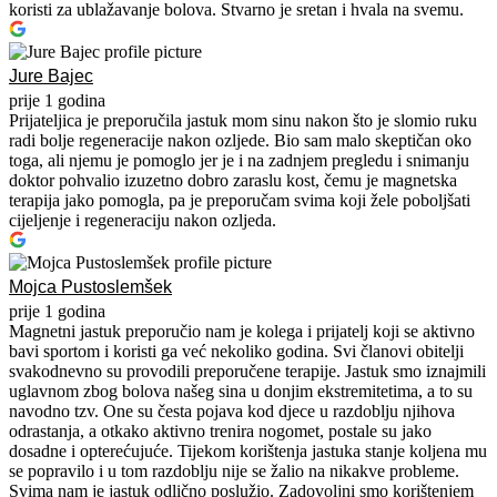
koristi za ublažavanje bolova. Stvarno je sretan i hvala na svemu.
Jure Bajec
prije 1 godina
Prijateljica je preporučila jastuk mom sinu nakon što je slomio ruku
radi bolje regeneracije nakon ozljede. Bio sam malo skeptičan oko
toga, ali njemu je pomoglo jer je i na zadnjem pregledu i snimanju
doktor pohvalio izuzetno dobro zaraslu kost, čemu je magnetska
terapija jako pomogla, pa je preporučam svima koji žele poboljšati
cijeljenje i regeneraciju nakon ozljeda.
Mojca Pustoslemšek
prije 1 godina
Magnetni jastuk preporučio nam je kolega i prijatelj koji se aktivno
bavi sportom i koristi ga već nekoliko godina. Svi članovi obitelji
svakodnevno su provodili preporučene terapije. Jastuk smo iznajmili
uglavnom zbog bolova našeg sina u donjim ekstremitetima, a to su
navodno tzv. One su česta pojava kod djece u razdoblju njihova
odrastanja, a otkako aktivno trenira nogomet, postale su jako
dosadne i opterećujuće. Tijekom korištenja jastuka stanje koljena mu
se popravilo i u tom razdoblju nije se žalio na nikakve probleme.
Svima nam je jastuk odlično poslužio. Zadovoljni smo korištenjem