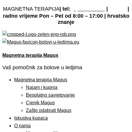
MAGNETNA TERAPIJA
| tel:
|
|
(0)
919 868 890
e-pošta
radno vrijeme Pon – Pet od 8:00 – 17:00 | hrvatsko
znanje
Magnetna terapija Magus
Vaš pomočnik za bolove u ledjima
Magnetna terapija Magus
Najam i kupnja
Besplatno savjetovanje
Cjenik Magus
Zašto odabrati Magus
Iskustva kupaca
O nama