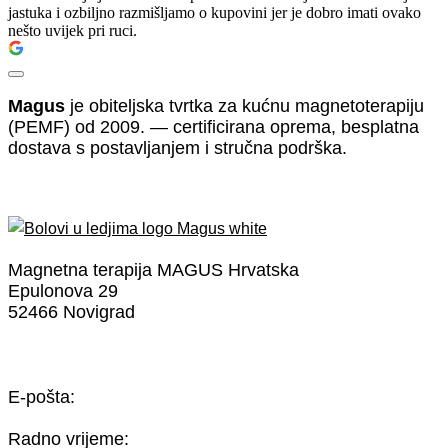
jastuka i ozbiljno razmišljamo o kupovini jer je dobro imati ovako
nešto uvijek pri ruci.
Magus
je obiteljska tvrtka za kućnu magnetoterapiju
(PEMF) od 2009. — certificirana oprema, besplatna
dostava s postavljanjem i stručna podrška.
Magnetna terapija MAGUS Hrvatska
Epulonova 29
52466 Novigrad
Tel: (0) 919 868 890
E-pošta:
info@bolovi-u-ledjima.eu
Radno vrijeme: