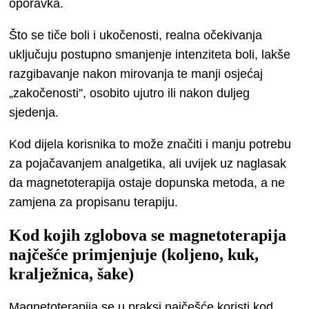
oporavka.
Što se tiče boli i ukočenosti, realna očekivanja
uključuju postupno smanjenje intenziteta boli, lakše
razgibavanje nakon mirovanja te manji osjećaj
„zakočenosti”, osobito ujutro ili nakon duljeg
sjedenja.
Kod dijela korisnika to može značiti i manju potrebu
za pojačavanjem analgetika, ali uvijek uz naglasak
da magnetoterapija ostaje dopunska metoda, a ne
zamjena za propisanu terapiju.
Kod kojih zglobova se magnetoterapija
najčešće primjenjuje (koljeno, kuk,
kralježnica, šake)
Magnetoterapija se u praksi najčešće koristi kod