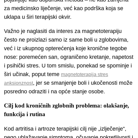
za medicinsko liječenje, već kao podrška koja se
uklapa u širi terapijski okvir.
Važno je naglasiti da interes za magnetoterapiju
često ne proizlazi samo iz same boli u zglobovima,
već i iz ukupnog opterećenja koje kronične tegobe
nose: poremećen san, ograničeno kretanje, napetost
i psihički stres. U tom smislu, ponekad se spominje i
širi učinak, poput teme
magnetoterapija stres
, jer se smanjenje boli i ukočenosti može
anksionznost
posredno odraziti i na opće stanje osobe.
Cilj kod kroničnih zglobnih problema: olakšanje,
funkcija i rutina
Kod artritisa i artroze terapijski cilj nije „izlječenje”,
nego ublažavanje simptoma, očuvanje pokretljivosti i